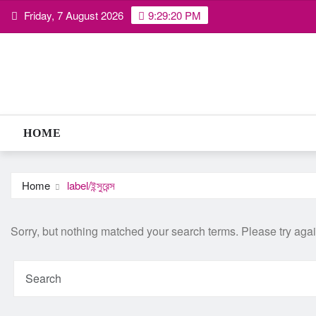
Skip
Friday, 7 August 2026
9:29:21 PM
to
content
HOME
Home
label/ইন্সুরেন্স
Sorry, but nothing matched your search terms. Please try aga