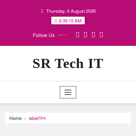
Skip
Thursday, 6 August 2026
to
content
6:39:15 AM
Follow Us
SR Tech IT
Home
label/ভিসা