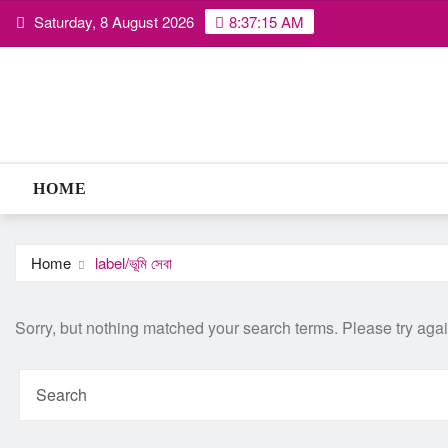
Skip
Saturday, 8 August 2026
8:37:16 AM
to
content
HOME
Home
label/ভূমি সেবা
Sorry, but nothing matched your search terms. Please try aga